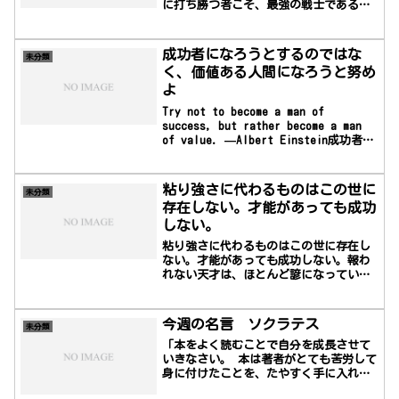
に打ち勝つ者こそ、最強の戦士であるー
孔子
成功者になろうとするのではな
未分類
く、価値ある人間になろうと努め
よ
Try not to become a man of
success, but rather become a man
of value. —Albert Einstein成功者に
なろうとするのではなく、価値ある人間
になろうと努めよ―アルベルト・アイン
シュタイン
粘り強さに代わるものはこの世に
未分類
存在しない。才能があっても成功
しない。
粘り強さに代わるものはこの世に存在し
ない。才能があっても成功しない。報わ
れない天才は、ほとんど諺になってい
る。教育がそうさせるのではない。世の
中には、教育を受けた無能な人間で溢れ
ている。粘れというスローガンは、人類
今週の名言 ソクラテス
未分類
の問題を解決してきたし、これからも解
「本をよく読むことで自分を成長させて
決していくだろう―カルバン・クーリッ
いきなさい。 本は著者がとても苦労して
ジNothing in the world can take the
身に付けたことを、たやすく手に入れさ
place of persistence. ...
せてくれるのだ。」ソクラテスー古代ギ