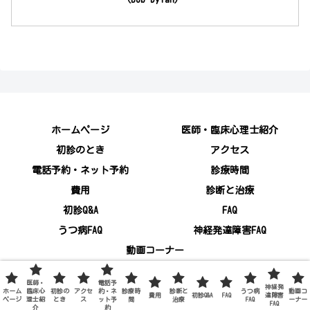
ホームページ
医師・臨床心理士紹介
初診のとき
アクセス
電話予約・ネット予約
診療時間
費用
診断と治療
初診Q&A
FAQ
うつ病FAQ
神経発達障害FAQ
動画コーナー
© 2020 品川心療内科│少しのお薬と漢方薬・カウンセリング│うつ
医師・
電話予
神経発
不眠 ADHD ASD 学習障害│.
ホーム
臨床心
初診の
アクセ
約・ネ
診療時
診断と
うつ病
動画コ
費用
初診Q&A
FAQ
達障害
ページ
理士紹
とき
ス
ット予
間
治療
FAQ
ーナー
FAQ
介
約