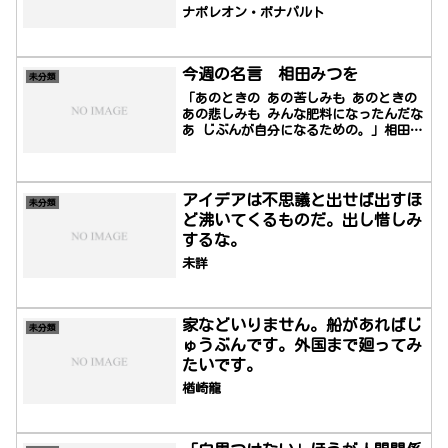
ないだろう。
ナポレオン・ボナパルト
今週の名言 相田みつを
未分類
「あのときの あの苦しみも あのときの
あの悲しみも みんな肥料になったんだな
あ じぶんが自分になるための。」相田
みつを（あいだ みつを、本名：相田 光
男、雅号：貪不安（ドンフアン）、1924
年（大正13年）5月20日 - 1991年（平成
3年）12月17日）は、日本の詩人、書
アイデアは不思議と出せば出すほ
未分類
家。平易な詩を独特の書体で書いた作品
ど沸いてくるものだ。出し惜しみ
で知られる。書の詩人、いのちの詩人と
するな。
も称される。（Wikipedia参照）
未詳
家などいりません。船があればじ
未分類
ゅうぶんです。外国まで廻ってみ
たいです。
楢崎龍