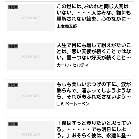
この世には､おのれと同じ人間は
未分類
いない、・・・人はみな、誰にも
理解されない絵を、心のなかに持
っているのではないか。
山本周五郎
人生で何にも増して耐えがたいこ
未分類
とは、悪い天候が続くことではな
い。雲一つない好天が続くこと
だ。
カール・ヒルティ
もしも美しいまつげの下に、涙が
未分類
膨らんで、溜まってしまうような
ら、それがあふれださないよう
に、強い勇気をもって、こらえ
L.V.ベートーベン
よ。
「僕はずっと登りたいと思ってい
未分類
る。・・・・・でも明日にしよ
う。」おそらく彼は、永遠に登ら