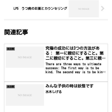
LP5 うつ病のお薬とカウンセリング
関連記事
究極の成功には3つの方法があ
未分類
る： 第一に親切にすること。第
二に親切にすること。第三に親切
にすること
There are three ways to ultimate
success: The first way is to be
kind. The second way is to be kind.
The third way is to be kind. —
Mister Rogers究極の成功には3つの方法
がある： 第一に親切にすること。第二に
みんな子供の時は妖怪です
未分類
親切にすること。第三に親切にすること
水木しげる
―ミスター・ロ...