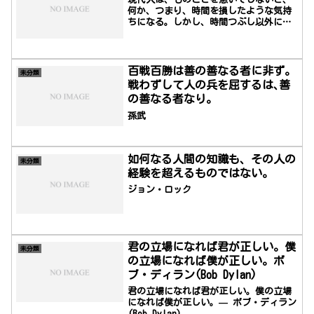
何か、つまり、時間を損したような気持
ちになる。しかし、時間つぶし以外に
は、浮かせた時間をどう使っていいのか
は分からないのである。Modern man
thinks he loses something – time –
when he does not do things
百戦百勝は善の善なる者に非ず。
未分類
quickly. Yet he does not know what
戦わずして人の兵を屈するは､善
to do with...
の善なる者なり。
孫武
如何なる人間の知識も、その人の
未分類
経験を超えるものではない。
ジョン・ロック
君の立場になれば君が正しい。僕
未分類
の立場になれば僕が正しい。ボ
ブ・ディラン(Bob Dylan)
君の立場になれば君が正しい。僕の立場
になれば僕が正しい。— ボブ・ディラン
(Bob Dylan)