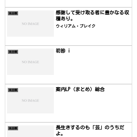
リシアの哲学者。 哲学の父や哲学の祖と
呼ばれ、「無知の知」の概念や「問答
法」という思考法のほか、数々の名言を
感謝して受け取る者に豊かなる収
未分類
残していることでも知られています。
穫あり。
ウィリアム・ブレイク
初診 i
未分類
案内LP（まとめ）総合
未分類
長生きするのも「芸」のうちだ
未分類
よ。