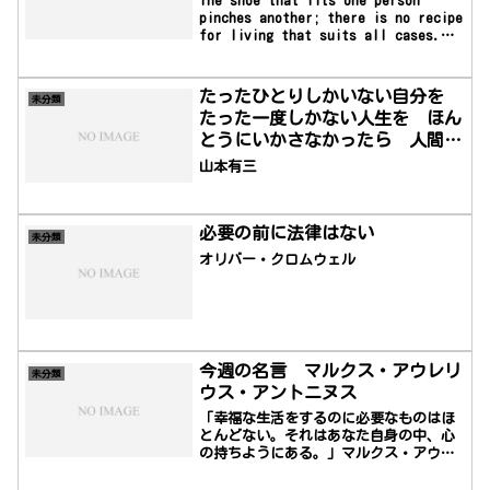
The shoe that fits one person
pinches another; there is no recipe
for living that suits all cases.
「ある者にぴったりの靴は、他の者にと
ってはきつい。人生において、全ての人
間に適したレシピなどない。」＊カー
たったひとりしかいない自分を
未分類
ル・グスタフ・ユング（Carl Gustav
たった一度しかない人生を ほん
Jung、1875年7月26日 - 1961年6月6...
とうにいかさなかったら 人間、
うまれてきたかいがないじゃない
山本有三
か。
必要の前に法律はない
未分類
オリバー・クロムウェル
今週の名言 マルクス・アウレリ
未分類
ウス・アントニヌス
「幸福な生活をするのに必要なものはほ
とんどない。それはあなた自身の中、心
の持ちようにある。」マルクス・アウレ
リウス・アントニヌスは、第16代ローマ
皇帝である。五賢帝最後の皇帝。ストア