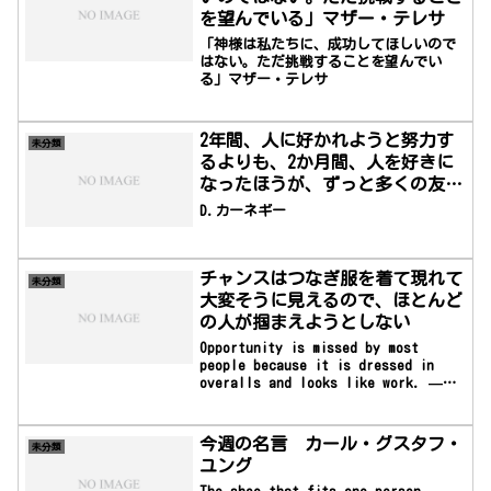
を望んでいる」マザー・テレサ
「神様は私たちに、成功してほしいので
はない。ただ挑戦することを望んでい
る」マザー・テレサ
2年間、人に好かれようと努力す
未分類
るよりも、2か月間、人を好きに
なったほうが、ずっと多くの友を
得られるだろう。
D.カーネギー
チャンスはつなぎ服を着て現れて
未分類
大変そうに見えるので、ほとんど
の人が掴まえようとしない
Opportunity is missed by most
people because it is dressed in
overalls and looks like work. —
Thomas Edisonチャンスはつなぎ服を着
て現れて大変そうに見えるので、ほとん
どの人が掴まえようとしない―トーマ
今週の名言 カール・グスタフ・
未分類
ス・エジソン
ユング