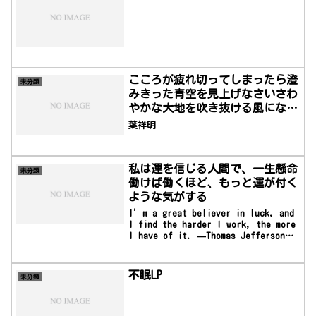
こころが疲れ切ってしまったら澄
未分類
みきった青空を見上げなさいさわ
やかな大地を吹き抜ける風になり
なさい
葉祥明
私は運を信じる人間で、一生懸命
未分類
働けば働くほど、もっと運が付く
ような気がする
I’m a great believer in luck, and
I find the harder I work, the more
I have of it. —Thomas Jefferson私
は運を信じる人間で、一生懸命働けば働
くほど、もっと運が付くような気がす
る。 ―トーマス・ジェファーソン
不眠LP
未分類