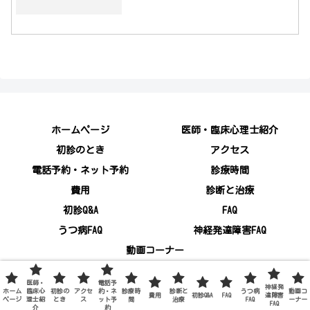
ホームページ
医師・臨床心理士紹介
初診のとき
アクセス
電話予約・ネット予約
診療時間
費用
診断と治療
初診Q&A
FAQ
うつ病FAQ
神経発達障害FAQ
動画コーナー
© 2020 品川心療内科│少しのお薬と漢方薬・カウンセリング│うつ
医師・
電話予
神経発
不眠 ADHD ASD 学習障害│.
ホーム
臨床心
初診の
アクセ
約・ネ
診療時
診断と
うつ病
動画コ
費用
初診Q&A
FAQ
達障害
ページ
理士紹
とき
ス
ット予
間
治療
FAQ
ーナー
FAQ
介
約