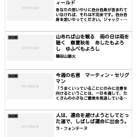
ィールド
あなたの思いやりに自分自身が含まれて
いなければ、それは不完全です。自分自
身を思いやってください。ジャック・コ
ーンフィールド(アメリカの仏教学者・
1945～)
山あれば山を観る 雨の日は雨を
未分類
聴く 春夏秋冬 あしたもよろ
し ゆふべもよろし
種田山頭火
今週の名言 マーティン・セリグ
未分類
マン
「うまくいっていることにのみに注意を
向けるということは、一日を通して、た
くさんの小さなご褒美を見逃しているこ
とになる」マーティン・セリグマン
（Martin E. P. Seligman、1942年8月
12日 - ）はニューヨーク州アルバニー
人は、運命を避けようとしてとっ
未分類
出身のアメリカ人心理学者で、うつ病と
た道で、しばしば運命に出会う。
異常心理学に関する世界的権威で、学習
性無力感の理論で有名であり、その研究
ラ・フォンテーヌ
はポジティブ心理学の創設につながっ