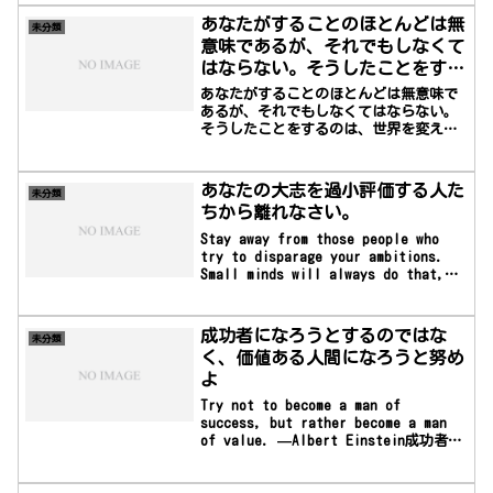
哲学などの学識に長け、良く国を治めた
あなたがすることのほとんどは無
未分類
事からネルウァ、トラヤヌス、ハドリア
意味であるが、それでもしなくて
ヌス、アントニヌスに並ぶ皇帝（五賢
はならない。そうしたことをする
帝）と評された。対外政策ではパルティ
アとの戦争に勝利を収めたが、蛮族への
のは、世界を変えるためではな
あなたがすることのほとんどは無意味で
予防戦争として始めたマルコマンニ人、
く、世界によって自分が変えられ
あるが、それでもしなくてはならない。
クア...
そうしたことをするのは、世界を変える
ないようにするためである。 マ
ためではなく、世界によって自分が変え
ハトマ・ガンジー
られないようにするためである。 マハト
マ・ガンジー
あなたの大志を過小評価する人た
未分類
ちから離れなさい。
Stay away from those people who
try to disparage your ambitions.
Small minds will always do that,
but great minds will give you a
feeling that you can become great
too. —Mark Twainあなたの大志を過小
成功者になろうとするのではな
未分類
評価する人たちから離れ...
く、価値ある人間になろうと努め
よ
Try not to become a man of
success, but rather become a man
of value. —Albert Einstein成功者に
なろうとするのではなく、価値ある人間
になろうと努めよ―アルベルト・アイン