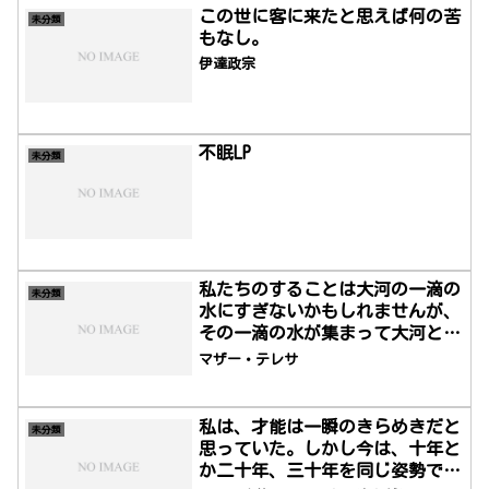
年7月15日）は、カナダ出身の精神科医。
この世に客に来たと思えば何の苦
未分類
1957年に交流分析(Transactional
もなし。
Ana...
伊達政宗
不眠LP
未分類
私たちのすることは大河の一滴の
未分類
水にすぎないかもしれませんが、
その一滴の水が集まって大河とな
るのです。
マザー・テレサ
私は、才能は一瞬のきらめきだと
未分類
思っていた。しかし今は、十年と
か二十年、三十年を同じ姿勢で、