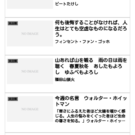
て、生きて、死ぬ、これだけでた
ビートたけし
いしたもんだ。
何も後悔することがなければ、人
未分類
生はとても空虚なものになるだろ
う。
フィンセント・ファン・ゴッホ
山あれば山を観る 雨の日は雨を
未分類
聴く 春夏秋冬 あしたもよろ
し ゆふべもよろし
種田山頭火
今週の名言 ウォルター・ホイッ
未分類
トマン
「寒さにふるえた者ほど太陽を暖かく感
じる。人生の悩みをくぐった者ほど生命
の尊さを知る。」ウォルター・ホイット
マン (Walter Whitman, 1819年5月31日
– 1892年3月26日) は、アメリカ合衆国