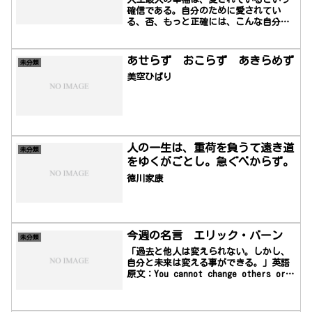
確信である。自分のために愛されてい
る、否、もっと正確には、こんな自分な
のに愛されているという確信であるヴィ
クトル・ユーゴー(1802 年 - 1885 年)
あせらず おこらず あきらめず
未分類
美空ひばり
人の一生は、重荷を負うて遠き道
未分類
をゆくがごとし。急ぐべからず。
徳川家康
今週の名言 エリック・バーン
未分類
「過去と他人は変えられない。しかし、
自分と未来は変える事ができる。」英語
原文：You cannot change others or
the past.You can change yourself
and the future.エリック・バーン
（Eric Berne、1910年5月10日 - 1970