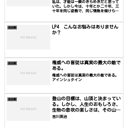
同じ情熱を傾けられることが才能
私は、才能は一瞬のきらめきだと思って
だと思っている。
いた。しかし今は、十年とか二十年、三
十年を同じ姿勢で、同じ情熱を傾けられ
ることが才能だと思っている。（作者不
詳）
LP4 こんなお悩みはありません
未分類
か？
権威への盲従は真実の最大の敵で
未分類
ある。
権威への盲従は真実の最大の敵である。
アインシュタイン
登山の目標は、山頂と決まってい
未分類
る。しかし、人生のおもしろさ、
生物の息吹の楽しさは、その山頂
にはなく、却って、逆境の山の中
吉川英治
腹にあると言っていい。