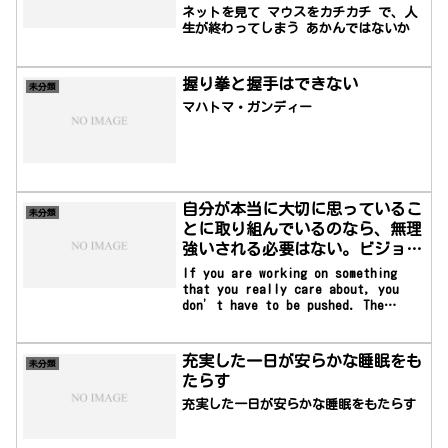
ネットを見て マウスをカチカチ で、人
生が終わってしまう あかんではないか
握り拳と握手はできない
未分類
マハトマ・ガンディー
自分が本当に大切に思っているこ
未分類
とに取り組んでいるのなら、無理
強いされる必要はない。ビジョン
があなたを引っ張ってくれる
If you are working on something
that you really care about, you
don’t have to be pushed. The
vision pulls you. —Steve Jobs自分
が本当に大切に思っていることに取り組
んでいるのなら、無理強いされる必要は
充実した一日が安らかな睡眠をも
未分類
ない。ビジョンがあなたを引っ張ってく
たらす
れる―スティーブ・ジョブズ
充実した一日が安らかな睡眠をもたらす