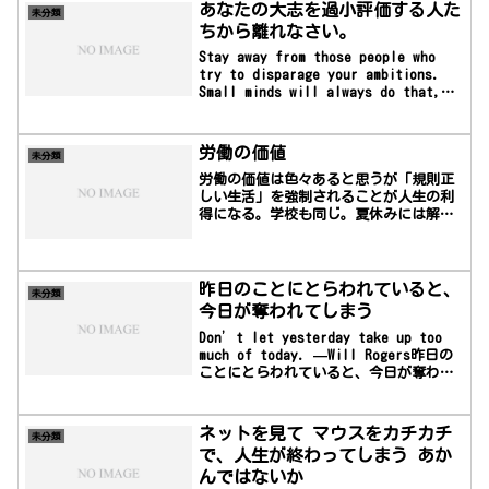
の詩人、随筆家、ジャーナリスト、ヒュ
あなたの大志を過小評価する人た
未分類
ーマニスト。超越主義から写実主義への
ちから離れなさい。
過渡期を代表する人物の一人で、作品に
は両方の様相が取り込まれている。アメ
Stay away from those people who
リカ文学において最も影響力の大きい作
try to disparage your ambitions.
家の...
Small minds will always do that,
but great minds will give you a
feeling that you can become great
too. —Mark Twainあなたの大志を過小
労働の価値
未分類
評価する人たちから離れ...
労働の価値は色々あると思うが「規則正
しい生活」を強制されることが人生の利
得になる。学校も同じ。夏休みには解放
されるがだらけて過ごして実りが少なか
ったことを思い出す。
昨日のことにとらわれていると、
未分類
今日が奪われてしまう
Don’t let yesterday take up too
much of today. —Will Rogers昨日の
ことにとらわれていると、今日が奪われ
てしまう―ウィル・ロジャース
ネットを見て マウスをカチカチ
未分類
で、人生が終わってしまう あか
んではないか