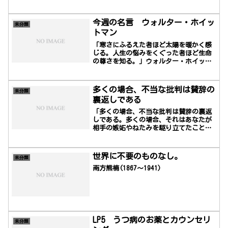
今週の名言 ウォルター・ホイッ
未分類
トマン
「寒さにふるえた者ほど太陽を暖かく感
じる。人生の悩みをくぐった者ほど生命
の尊さを知る。」ウォルター・ホイット
マン (Walter Whitman, 1819年5月31日
– 1892年3月26日) は、アメリカ合衆国
の詩人、随筆家、ジャーナリスト、ヒュ
多くの場合、不当な批判は賛辞の
未分類
ーマニスト。超越主義から写実主義への
裏返しである
過渡期を代表する人物の一人で、作品に
は両方の様相が取り込まれている。アメ
「多くの場合、不当な批判は賛辞の裏返
リカ文学において最も影響力の大きい作
しである。多くの場合、それはあなたが
家の...
相手の嫉妬やねたみを駆り立てたことを
意味する。誰も死んだ犬を蹴飛ばすよう
なまねはしない」デール・カーネギー
世界に不要のものなし。
未分類
南方熊楠(1867～1941)
LP5 うつ病のお薬とカウンセリ
未分類