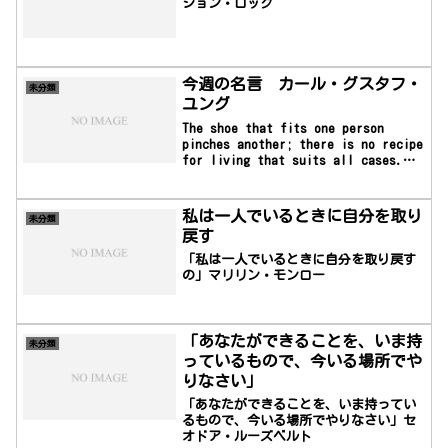
ジョン・ロック
今週の名言 カール・グスタフ・
未分類
ユング
The shoe that fits one person
pinches another; there is no recipe
for living that suits all cases.
「ある者にぴったりの靴は、他の者にと
ってはきつい。人生において、全ての人
間に適したレシピなどない。」＊カー
私は一人でいるときに自分を取り
未分類
ル・グスタフ・ユング（Carl Gustav
戻す
Jung、1875年7月26日 - 1961年6月6...
「私は一人でいるときに自分を取り戻す
の」マリリン・モンロー
「あなたができることを、いま持
未分類
っているもので、今いる場所でや
りなさい」
「あなたができることを、いま持ってい
るもので、今いる場所でやりなさい」セ
オドア・ルーズベルト