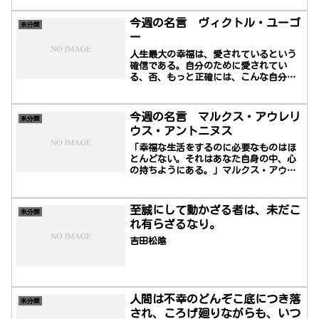
変える第一歩であるートニー・ロビンス
今週の名言 ヴィクトル・ユーゴ
未分類
ー
人生最大の幸福は、愛されているという
確信である。自分のために愛されてい
る、否、もっと正確には、こんな自分な
のに愛されているという確信であるヴィ
クトル・ユーゴー(1802 年 - 1885 年)
今週の名言 マルクス・アウレリ
未分類
ウス・アントニヌス
「幸福な生活をするのに必要なものはほ
とんどない。それはあなた自身の中、心
の持ちようにある。」マルクス・アウレ
リウス・アントニヌスは、第16代ローマ
皇帝である。五賢帝最後の皇帝。ストア
哲学などの学識に長け、良く国を治めた
至誠にして動かざる者は、未だこ
未分類
事からネルウァ、トラヤヌス、ハドリア
れ有らざるなり。
ヌス、アントニヌスに並ぶ皇帝（五賢
帝）と評された。対外政策ではパルティ
吉田松陰
アとの戦争に勝利を収めたが、蛮族への
予防戦争として始めたマルコマンニ人、
クア...
人間は不幸のどんぞこ底につき落
未分類
され、ころげ廻りながらも、いつ