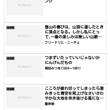
ング
登山の喜びは、山頂に達したとき
未分類
に頂点となる。しかし私にとっ
て､一番の楽しみは険しい山脈を
登っているときである。険しけれ
フリードリヒ・ニーチェ
ば険しいほど、心臓は高鳴り、祐
樹は鼓舞される。
つまずいたっていいじゃないか
未分類
にんげんだもの
相田みつを(1924～1991)
こころが疲れ切ってしまったら澄
未分類
みきった青空を見上げなさいさわ
やかな大地を吹き抜ける風になり
なさい
葉祥明