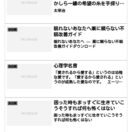
かしら一縷の希望の糸を手探りで
捜し当てているものだ。
太宰治
眠れないあなたへ薬に頼らない不
未分類
眠改善ガイド
眠れないあなたへ — 薬に頼らない不眠
改善ガイドダウンロード
心理学名言
未分類
「愛されるから愛する」というのは幼稚
な愛です。「愛するから愛される」とい
うのが成熟した愛なのです。 エーリッ
ヒ・フロム
困った時もまっすぐに生きていこ
未分類
うそうすれば何も怖くはない
困った時もまっすぐに生きていこうそう
すれば何も怖くはない