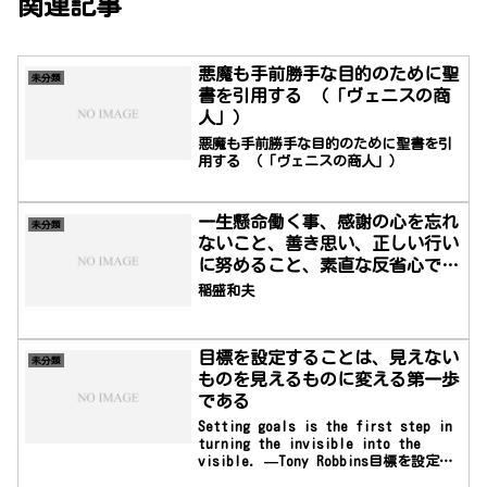
関連記事
悪魔も手前勝手な目的のために聖
未分類
書を引用する （「ヴェニスの商
人」）
悪魔も手前勝手な目的のために聖書を引
用する （「ヴェニスの商人」）
一生懸命働く事、感謝の心を忘れ
未分類
ないこと、善き思い、正しい行い
に努めること、素直な反省心でい
つも自分を律すること、日々の暮
稲盛和夫
らしの中で心を磨き、人格を高め
つづけること。
目標を設定することは、見えない
未分類
ものを見えるものに変える第一歩
である
Setting goals is the first step in
turning the invisible into the
visible. —Tony Robbins目標を設定す
ることは、見えないものを見えるものに