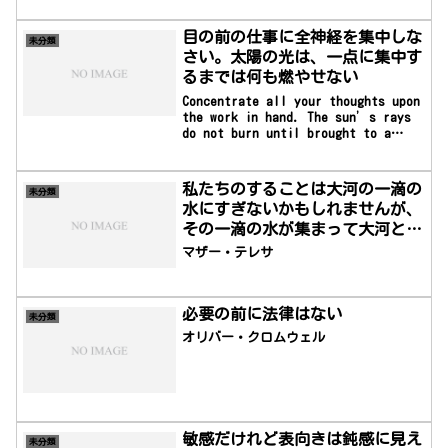
目の前の仕事に全神経を集中しな
未分類
さい。太陽の光は、一点に集中す
るまでは何も燃やせない
Concentrate all your thoughts upon
the work in hand. The sun’s rays
do not burn until brought to a
focus. —Alexander Graham Bell目の
前の仕事に全神経を集中しなさい。太陽
の光は、一点に集中するまでは何も燃や
私たちのすることは大河の一滴の
未分類
せない―アレクサンダー・グラハム・ベ
水にすぎないかもしれませんが、
ル
その一滴の水が集まって大河とな
るのです。
マザー・テレサ
必要の前に法律はない
未分類
オリバー・クロムウェル
敏感だけれど表向きは鈍感に見え
未分類