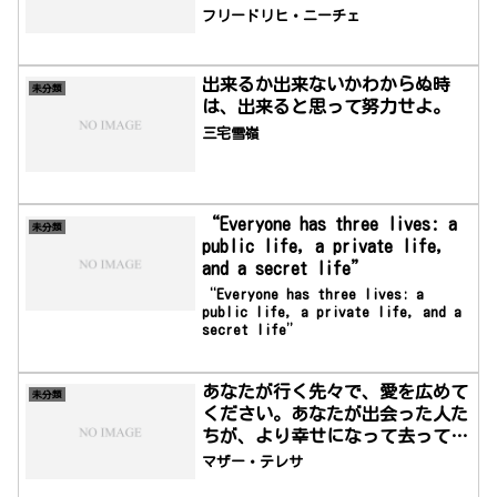
登っているときである。険しけれ
フリードリヒ・ニーチェ
ば険しいほど、心臓は高鳴り、祐
樹は鼓舞される。
出来るか出来ないかわからぬ時
未分類
は、出来ると思って努力せよ。
三宅雪嶺
“Everyone has three lives: a
未分類
public life, a private life,
and a secret life”
“Everyone has three lives: a
public life, a private life, and a
secret life”
あなたが行く先々で、愛を広めて
未分類
ください。あなたが出会った人た
ちが、より幸せになって去ってい
きますように。
マザー・テレサ