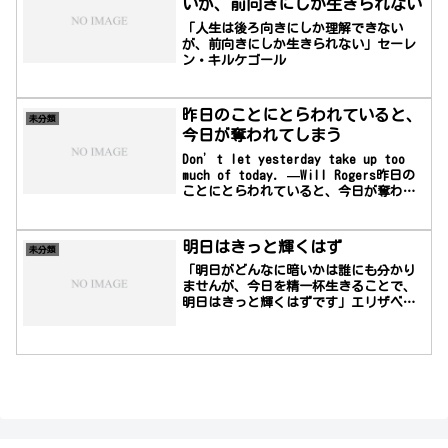
いが、前向きにしか生きられない
異常心理学に関する世界的権威で、学習
性無力感の理論で有名であり、その研究
「人生は後ろ向きにしか理解できない
はポジティブ心理学の創設につながっ
が、前向きにしか生きられない」セーレ
た。彼はペンシルベ...
ン・キルケゴール
昨日のことにとらわれていると、
未分類
今日が奪われてしまう
Don’t let yesterday take up too
much of today. —Will Rogers昨日の
ことにとらわれていると、今日が奪われ
てしまう―ウィル・ロジャース
明日はきっと輝くはず
未分類
「明日がどんなに暗いかは誰にも分かり
ませんが、今日を精一杯生きることで、
明日はきっと輝くはずです」エリザベ
ス・キュブーラ＝ロス