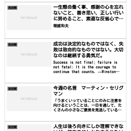
一生懸命働く事、感謝の心を忘れ
未分類
ないこと、善き思い、正しい行い
に努めること、素直な反省心でい
つも自分を律すること、日々の暮
稲盛和夫
らしの中で心を磨き、人格を高め
つづけること。
成功は決定的なものではなく、失
未分類
敗は致命的なものではない。大切
なのは継続する勇気だ。
Success is not final; failure is
not fatal: It is the courage to
continue that counts. —Winston
Churchill成功は決定的なものではな
く、失敗は致命的なものではない。大切
なのは継続する勇気だ。―ウィンスト
今週の名言 マーティン・セリグ
未分類
ン・チャーチル
マン
「うまくいっていることにのみに注意を
向けるということは、一日を通して、た
くさんの小さなご褒美を見逃しているこ
とになる」マーティン・セリグマン
（Martin E. P. Seligman、1942年8月
12日 - ）はニューヨーク州アルバニー
人生は後ろ向きにしか理解できな
未分類
出身のアメリカ人心理学者で、うつ病と