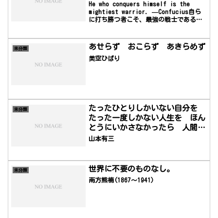
He who conquers himself is the
mightiest warrior. —Confucius自ら
に打ち勝つ者こそ、最強の戦士であるー
孔子
あせらず おこらず あきらめず
未分類
美空ひばり
たったひとりしかいない自分を
未分類
たった一度しかない人生を ほん
とうにいかさなかったら 人間、
うまれてきたかいがないじゃない
山本有三
か。
世界に不要のものなし。
未分類
南方熊楠(1867～1941)