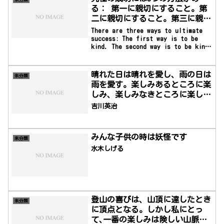
る： 第一に親切にすること。第
二に親切にすること。第三に親切
にすること
There are three ways to ultimate
success: The first way is to be
kind. The second way is to be kind.
The third way is to be kind. —
Mister Rogers究極の成功には3つの方法
がある： 第一に親切にすること。第二に
晴れた日は晴れを愛し、雨の日は
未分類
親切にすること。第三に親切にすること
雨を愛す。楽しみあるところに楽
―ミスター・ロ...
しみ、楽しみなきところに楽し
む。
吉川英治
みんな子供の時は妖怪です
未分類
水木しげる
登山の喜びは、山頂に達したとき
未分類
に頂点となる。しかし私にとっ
て､一番の楽しみは険しい山脈を