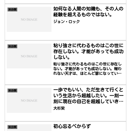
如何なる人間の知識も、その人の
未分類
経験を超えるものではない。
ジョン・ロック
粘り強さに代わるものはこの世に
未分類
存在しない。才能があっても成功
しない。
粘り強さに代わるものはこの世に存在し
ない。才能があっても成功しない。報わ
れない天才は、ほとんど諺になってい
る。教育がそうさせるのではない。世の
中には、教育を受けた無能な人間で溢れ
ている。粘れというスローガンは、人類
一歩でもいい、ただ生きて行くと
未分類
の問題を解決してきたし、これからも解
いう生活から超越したい。一刻一
決していくだろう―カルバン・クーリッ
刻に現在の自己を超越していきた
ジNothing in the world can take the
place of persistence. ...
い。
大杉栄
初心忘るべからず
未分類